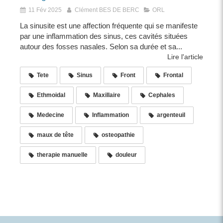
11 Fév 2025
Clément BES DE BERC
ORL
La sinusite est une affection fréquente qui se manifeste
par une inflammation des sinus, ces cavités situées
autour des fosses nasales. Selon sa durée et sa...
Lire l'article
Tete
Sinus
Front
Frontal
Ethmoidal
Maxillaire
Cephales
Medecine
Inflammation
argenteuil
maux de tête
osteopathie
therapie manuelle
douleur