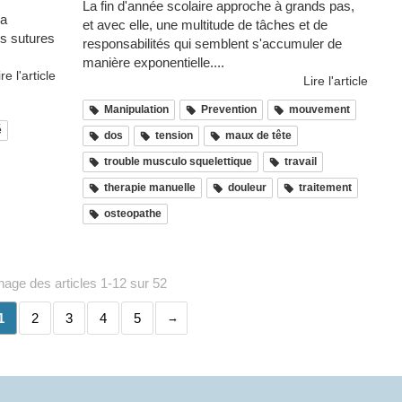
La fin d'année scolaire approche à grands pas,
la
et avec elle, une multitude de tâches et de
rs sutures
responsabilités qui semblent s'accumuler de
manière exponentielle....
ire l'article
Lire l'article
Manipulation
Prevention
mouvement
é
dos
tension
maux de tête
trouble musculo squelettique
travail
therapie manuelle
douleur
traitement
osteopathe
chage des articles 1-12 sur 52
1
2
3
4
5