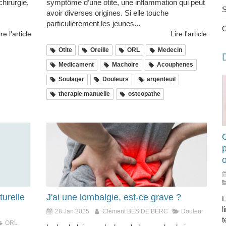
chirurgie,
symptôme d’une otite, une inflammation qui peut
S
avoir diverses origines. Si elle touche
particulièrement les jeunes...
ire l'article
Lire l'article
Otite
Oreille
ORL
Medecin
Medicament
Machoire
Acouphenes
Soulager
Douleurs
argenteuil
therapie manuelle
osteopathe
O
turelle
J'ai une lombalgie, est-ce grave ?
L
l
28 Jan 2025
Clément BES DE BERC
Douleur
t
ORL