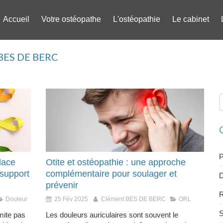
Accueil
Votre ostéopathe
L'ostéopathie
Le cabinet
t BES DE BERC
R
P
lace
Otite et ostéopathie : une approche
 support
complémentaire pour soulager et
D
prévenir
R
Douleur
25 Fév 2025
Clément BES DE BERC
ORL
S
mite pas
Les douleurs auriculaires sont souvent le