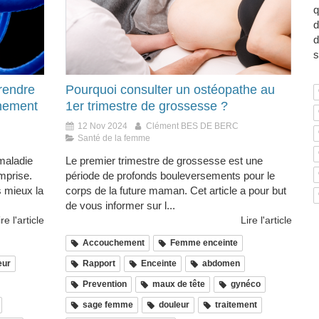
q
d
d
s
rendre
Pourquoi consulter un ostéopathe au
gnement
1er trimestre de grossesse ?
12 Nov 2024
Clément BES DE BERC
Santé de la femme
maladie
Le premier trimestre de grossesse est une
mprise.
période de profonds bouleversements pour le
s mieux la
corps de la future maman. Cet article a pour but
de vous informer sur l...
ire l'article
Lire l'article
Accouchement
Femme enceinte
eur
Rapport
Enceinte
abdomen
Prevention
maux de tête
gynéco
sage femme
douleur
traitement