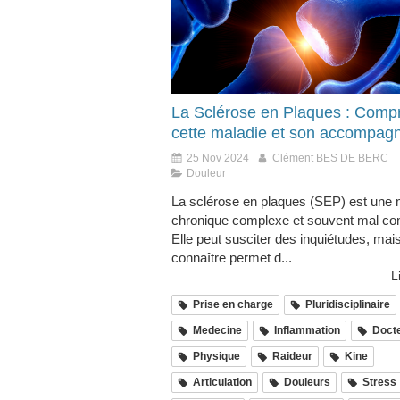
La Sclérose en Plaques : Comp
cette maladie et son accompa
25 Nov 2024
Clément BES DE BERC
Douleur
La sclérose en plaques (SEP) est une 
chronique complexe et souvent mal co
Elle peut susciter des inquiétudes, mai
connaître permet d...
L
Prise en charge
Pluridisciplinaire
Medecine
Inflammation
Doct
Physique
Raideur
Kine
Articulation
Douleurs
Stress