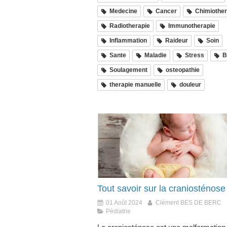
Medecine
Cancer
Chimiother
Radiotherapie
Immunotherapie
Inflammation
Raideur
Soin
Sante
Maladie
Stress
B
Soulagement
osteopathie
therapie manuelle
douleur
Tout savoir sur la craniosténose
01 Août 2024
Clément BES DE BERC
Pédiatrie