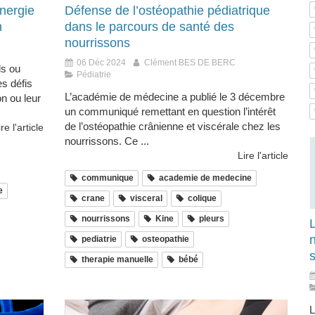
nergie
Défense de l’ostéopathie pédiatrique
n
dans le parcours de santé des
nourrissons
06 Déc 2024
Clément BES DE BERC
ls ou
Pédiatrie
s défis
L’académie de médecine a publié le 3 décembre
on ou leur
un communiqué remettant en question l’intérêt
de l’ostéopathie crânienne et viscérale chez les
ire l'article
nourrissons. Ce ...
Lire l'article
communique
academie de medecine
e
crane
visceral
colique
nourrissons
Kine
pleurs
n
pediatrie
osteopathie
s
therapie manuelle
bébé
L