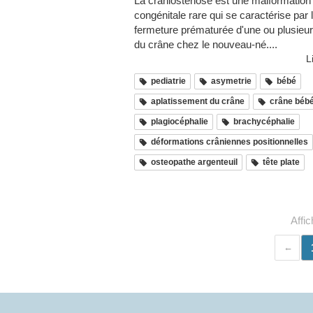
La craniosténose est une malformation
congénitale rare qui se caractérise par 
fermeture prématurée d'une ou plusieu
du crâne chez le nouveau-né....
L
pediatrie
asymetrie
bébé
aplatissement du crâne
crâne béb
plagiocéphalie
brachycéphalie
déformations crâniennes positionnelles
osteopathe argenteuil
tête plate
Affi