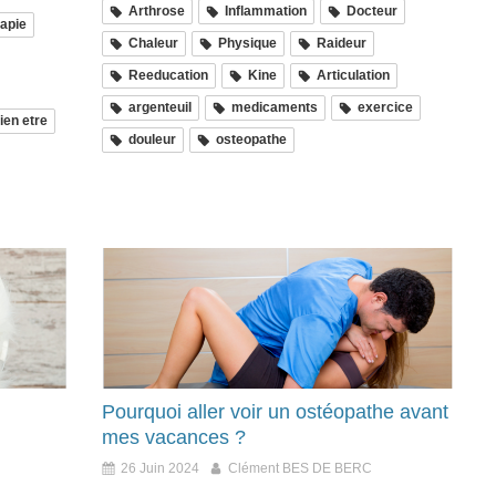
Arthrose
Inflammation
Docteur
apie
Chaleur
Physique
Raideur
Reeducation
Kine
Articulation
argenteuil
medicaments
exercice
ien etre
douleur
osteopathe
Pourquoi aller voir un ostéopathe avant
mes vacances ?
26 Juin 2024
Clément BES DE BERC