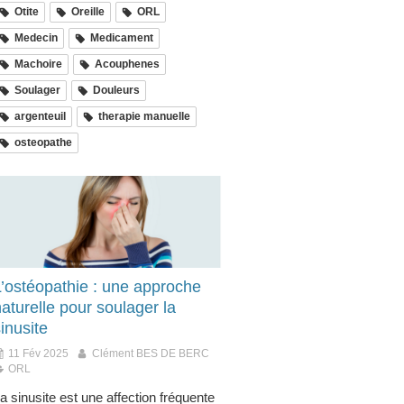
Otite
Oreille
ORL
Medecin
Medicament
Machoire
Acouphenes
Soulager
Douleurs
argenteuil
therapie manuelle
osteopathe
L’ostéopathie : une approche
aturelle pour soulager la
inusite
11 Fév 2025
Clément BES DE BERC
ORL
a sinusite est une affection fréquente