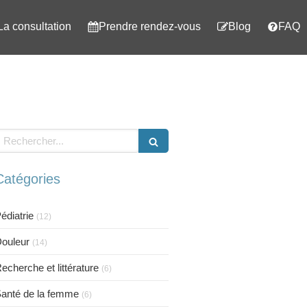
La consultation
Prendre rendez-vous
Blog
FAQ
echercher
Catégories
édiatrie
(12)
ouleur
(14)
echerche et littérature
(6)
anté de la femme
(6)