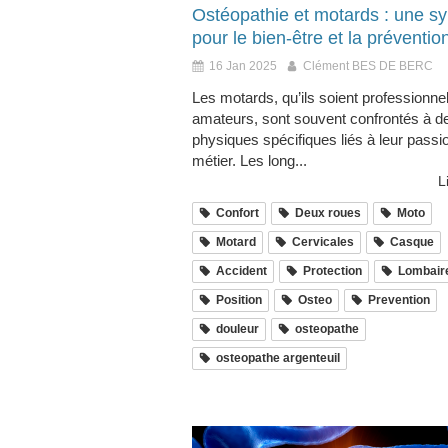
Ostéopathie et motards : une sy
pour le bien-être et la préventio
16 Jan 2025
Clément BES DE BERC
Les motards, qu’ils soient professionne
amateurs, sont souvent confrontés à de
physiques spécifiques liés à leur passi
métier. Les long...
L
Confort
Deux roues
Moto
Motard
Cervicales
Casque
Accident
Protection
Lombair
Position
Osteo
Prevention
douleur
osteopathe
osteopathe argenteuil