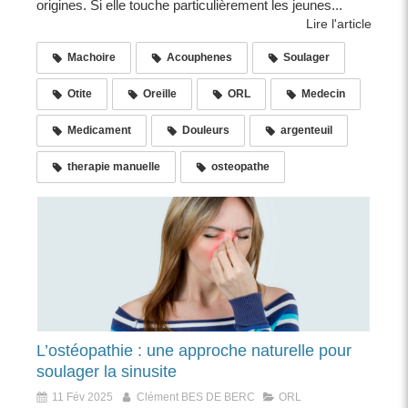
origines. Si elle touche particulièrement les jeunes...
Lire l'article
Machoire
Acouphenes
Soulager
Otite
Oreille
ORL
Medecin
Medicament
Douleurs
argenteuil
therapie manuelle
osteopathe
L’ostéopathie : une approche naturelle pour
soulager la sinusite
11 Fév 2025
Clément BES DE BERC
ORL