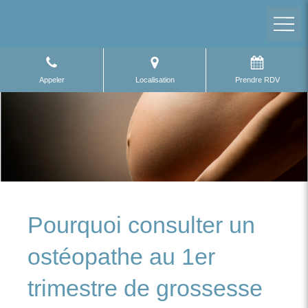
Appeler
Localisation
Prendre RDV
Pourquoi consulter un
ostéopathe au 1er
trimestre de grossesse