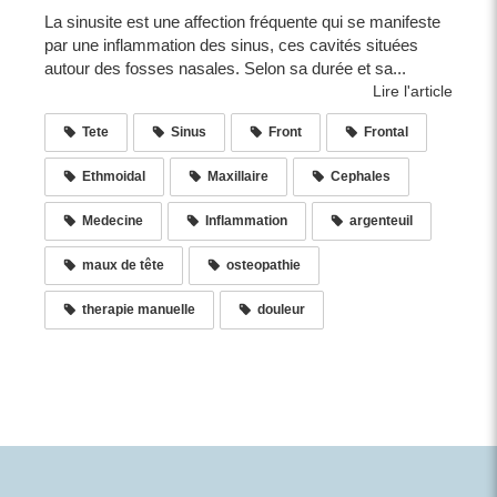
La sinusite est une affection fréquente qui se manifeste
par une inflammation des sinus, ces cavités situées
autour des fosses nasales. Selon sa durée et sa...
Lire l'article
Tete
Sinus
Front
Frontal
Ethmoidal
Maxillaire
Cephales
Medecine
Inflammation
argenteuil
maux de tête
osteopathie
therapie manuelle
douleur