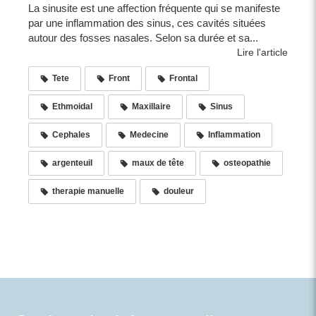
La sinusite est une affection fréquente qui se manifeste
par une inflammation des sinus, ces cavités situées
autour des fosses nasales. Selon sa durée et sa...
Lire l'article
Tete
Front
Frontal
Ethmoidal
Maxillaire
Sinus
Cephales
Medecine
Inflammation
argenteuil
maux de tête
osteopathie
therapie manuelle
douleur