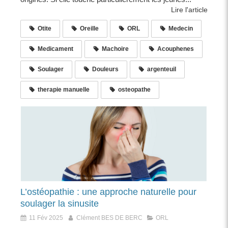
Lire l'article
Otite
Oreille
ORL
Medecin
Medicament
Machoire
Acouphenes
Soulager
Douleurs
argenteuil
therapie manuelle
osteopathe
L’ostéopathie : une approche naturelle pour
soulager la sinusite
11 Fév 2025
Clément BES DE BERC
ORL