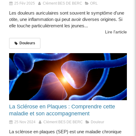
25 Fév 2025
Clément BES DE BERC
ORL
Les douleurs auriculaires sont souvent le symptôme d’une
otite, une inflammation qui peut avoir diverses origines. Si
elle touche particulièrement les jeunes...
Lire l'article
Douleurs
La Sclérose en Plaques : Comprendre cette
maladie et son accompagnement
25 Nov 2024
Clément BES DE BERC
Douleur
La sclérose en plaques (SEP) est une maladie chronique