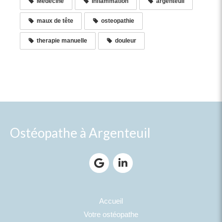
Medecine
Inflammation
argenteuil
maux de tête
osteopathie
therapie manuelle
douleur
Ostéopathe à Argenteuil
Accueil
Votre ostéopathe