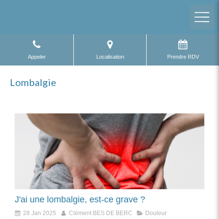
Appeler
Localisation
Prendre RDV
Lombalgie
J'ai une lombalgie, est-ce grave ?
28 Jan 2025
Clément BES DE BERC
Douleur