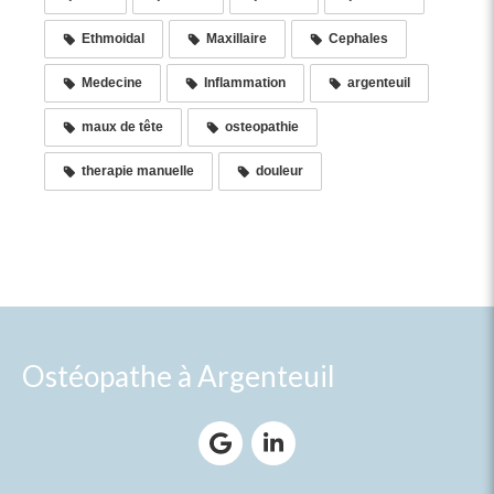
Ethmoidal
Maxillaire
Cephales
Medecine
Inflammation
argenteuil
maux de tête
osteopathie
therapie manuelle
douleur
Ostéopathe à Argenteuil