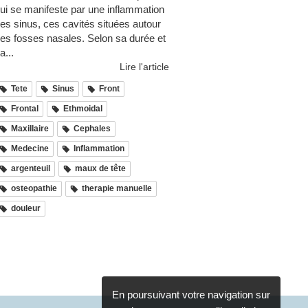
ui se manifeste par une inflammation
es sinus, ces cavités situées autour
es fosses nasales. Selon sa durée et
a...
Lire l'article
Tete
Sinus
Front
Frontal
Ethmoidal
Maxillaire
Cephales
Medecine
Inflammation
argenteuil
maux de tête
osteopathie
therapie manuelle
douleur
En poursuivant votre navigation sur