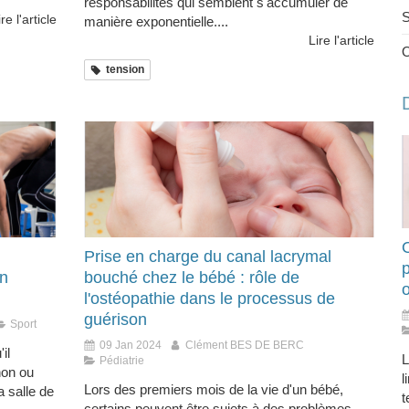
responsabilités qui semblent s'accumuler de
S
ire l'article
manière exponentielle....
Lire l'article
tension
O
Prise en charge du canal lacrymal
un
bouché chez le bébé : rôle de
l'ostéopathie dans le processus de
guérison
Sport
09 Jan 2024
Clément BES DE BERC
il
L
Pédiatrie
hon ou
l
Lors des premiers mois de la vie d'un bébé,
 salle de
t
certains peuvent être sujets à des problèmes