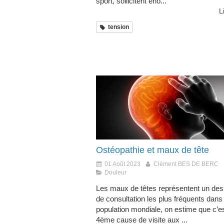
sport, sollicitent éno...
L
tension
Ostéopathie et maux de tête
01 Août 2023
Clément BES DE BERC
Douleur
Les maux de têtes représentent un des
de consultation les plus fréquents dans 
population mondiale, on estime que c’es
4ème cause de visite aux ...