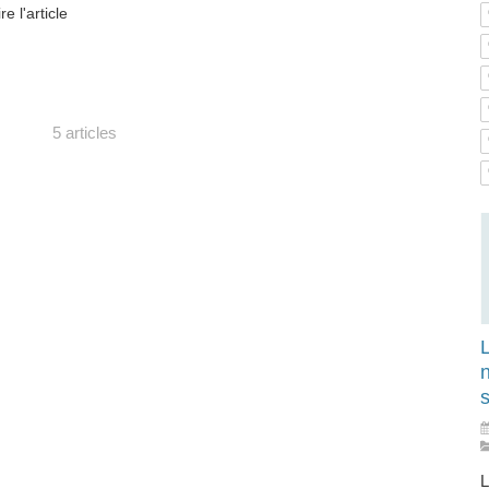
ire l'article
5 articles
n
s
L