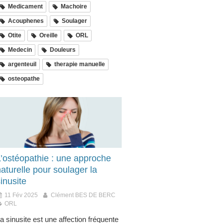
Medicament
Machoire
Acouphenes
Soulager
Otite
Oreille
ORL
Medecin
Douleurs
argenteuil
therapie manuelle
osteopathe
L’ostéopathie : une approche
aturelle pour soulager la
inusite
11 Fév 2025
Clément BES DE BERC
ORL
a sinusite est une affection fréquente