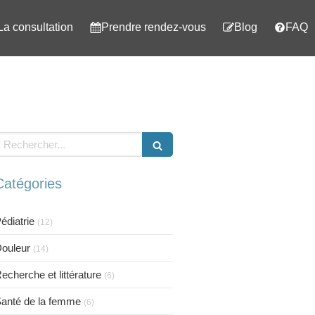
La consultation
Prendre rendez-vous
Blog
FAQ
echercher
Catégories
édiatrie
(12)
ouleur
(14)
echerche et littérature
(6)
anté de la femme
(6)