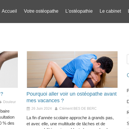
Accueil
Votre ostéopathe
L'ostéopathie
Le cabinet
R
P
 ?
Pourquoi aller voir un ostéopathe avant
mes vacances ?
D
Douleur
26 Juin 2024
Clément BES DE BERC
mbaire
R
ultation
La fin d'année scolaire approche à grands pas,
80 % des
S
et avec elle, une multitude de tâches et de