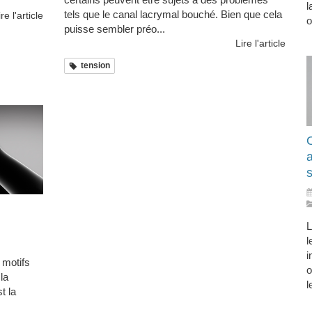
l
tels que le canal lacrymal bouché. Bien que cela
ire l'article
o
puisse sembler préo...
Lire l'article
tension
O
s
L
l
i
 motifs
o
la
l
t la