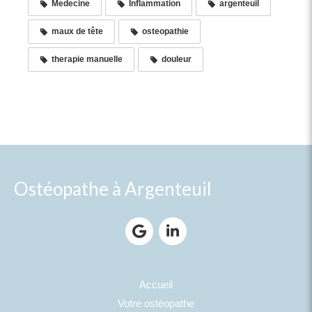
Medecine
Inflammation
argenteuil
maux de tête
osteopathie
therapie manuelle
douleur
Ostéopathe à Argenteuil
Accueil
Votre ostéopathe