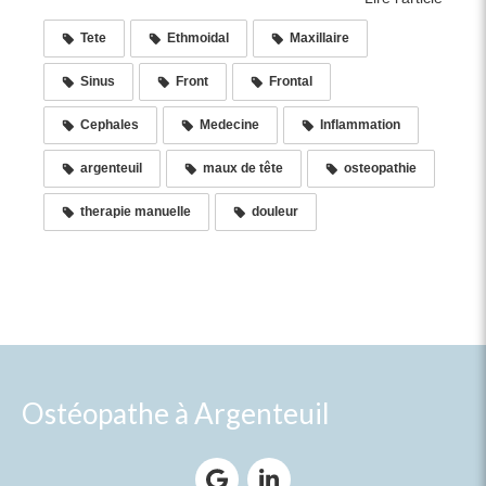
Tete
Ethmoidal
Maxillaire
Sinus
Front
Frontal
Cephales
Medecine
Inflammation
argenteuil
maux de tête
osteopathie
therapie manuelle
douleur
Ostéopathe à Argenteuil