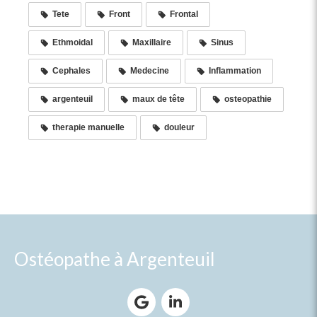
Tete
Front
Frontal
Ethmoidal
Maxillaire
Sinus
Cephales
Medecine
Inflammation
argenteuil
maux de tête
osteopathie
therapie manuelle
douleur
Ostéopathe à Argenteuil