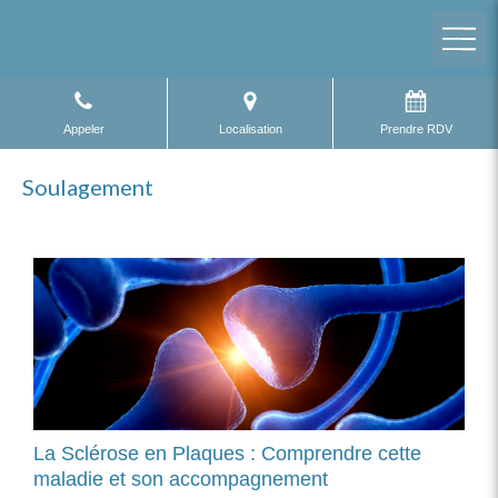
Appeler
Localisation
Prendre RDV
Soulagement
La Sclérose en Plaques : Comprendre cette
maladie et son accompagnement