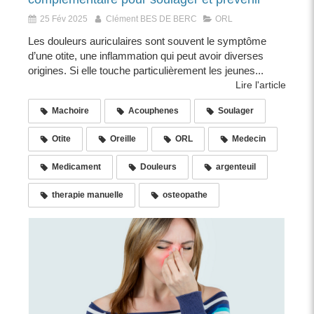
25 Fév 2025
Clément BES DE BERC
ORL
Les douleurs auriculaires sont souvent le symptôme
d’une otite, une inflammation qui peut avoir diverses
origines. Si elle touche particulièrement les jeunes...
Lire l'article
Machoire
Acouphenes
Soulager
Otite
Oreille
ORL
Medecin
Medicament
Douleurs
argenteuil
therapie manuelle
osteopathe