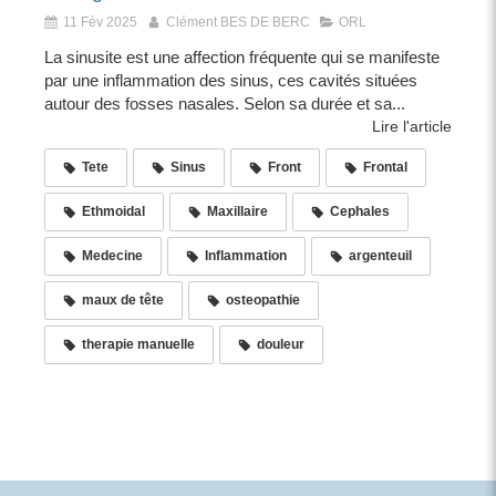
11 Fév 2025
Clément BES DE BERC
ORL
La sinusite est une affection fréquente qui se manifeste
par une inflammation des sinus, ces cavités situées
autour des fosses nasales. Selon sa durée et sa...
Lire l'article
Tete
Sinus
Front
Frontal
Ethmoidal
Maxillaire
Cephales
Medecine
Inflammation
argenteuil
maux de tête
osteopathie
therapie manuelle
douleur