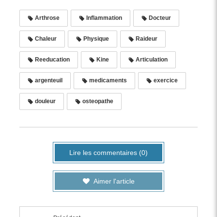
Arthrose
Inflammation
Docteur
Chaleur
Physique
Raideur
Reeducation
Kine
Articulation
argenteuil
medicaments
exercice
douleur
osteopathe
Lire les commentaires (0)
Aimer l'article