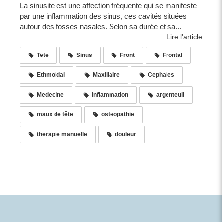
La sinusite est une affection fréquente qui se manifeste
par une inflammation des sinus, ces cavités situées
autour des fosses nasales. Selon sa durée et sa...
Lire l'article
Tete
Sinus
Front
Frontal
Ethmoidal
Maxillaire
Cephales
Medecine
Inflammation
argenteuil
maux de tête
osteopathie
therapie manuelle
douleur