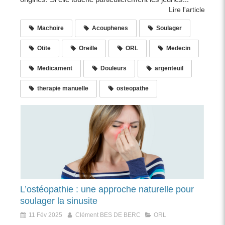
Lire l'article
Machoire
Acouphenes
Soulager
Otite
Oreille
ORL
Medecin
Medicament
Douleurs
argenteuil
therapie manuelle
osteopathe
L’ostéopathie : une approche naturelle pour
soulager la sinusite
11 Fév 2025
Clément BES DE BERC
ORL