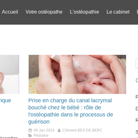
Accueil
Votre ostéopathe
L'ostéopathie
Le cabinet
R
P
rique
Prise en charge du canal lacrymal
bouché chez le bébé : rôle de
D
l'ostéopathie dans le processus de
R
guérison
09 Jan 2024
Clément BES DE BERC
S
Pédiatrie