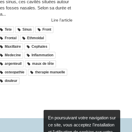
es sinus, ces cavités situées autour
es fosses nasales. Selon sa durée et
a...
Lire l'article
Tete
Sinus
Front
Frontal
Ethmoidal
Maxillaire
Cephales
Medecine
Inflammation
argenteuil
maux de tête
osteopathie
therapie manuelle
douleur
En poursuivant votre navigation sur
ce site, vous acceptez l'installation
et l'utilisation de cookies sur votre