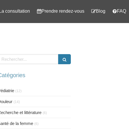
La consultation
Prendre rendez-vous
Blog
FAQ
echercher
Catégories
édiatrie
(12)
ouleur
(14)
echerche et littérature
(6)
anté de la femme
(6)