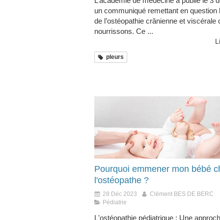
L’académie de médecine a publié le 3
un communiqué remettant en question l’
de l’ostéopathie crânienne et viscérale 
nourrissons. Ce ...
L
pleurs
Pourquoi emmener mon bébé c
l'ostéopathe ?
28 Déc 2023
Clément BES DE BERC
Pédiatrie
L'ostéopathie pédiatrique : Une approc