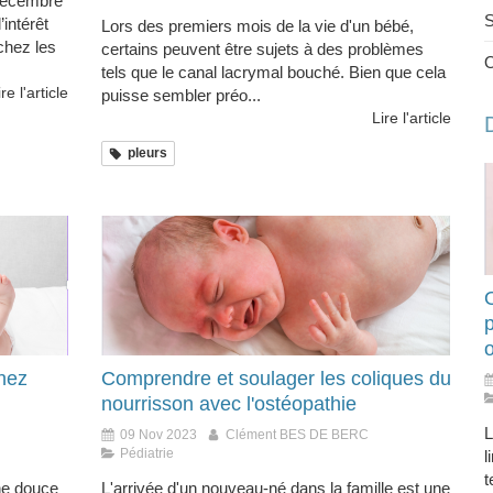
 décembre
S
intérêt
Lors des premiers mois de la vie d'un bébé,
chez les
certains peuvent être sujets à des problèmes
tels que le canal lacrymal bouché. Bien que cela
ire l'article
puisse sembler préo...
Lire l'article
pleurs
O
hez
Comprendre et soulager les coliques du
nourrisson avec l'ostéopathie
L
09 Nov 2023
Clément BES DE BERC
Pédiatrie
l
t
he douce
L'arrivée d'un nouveau-né dans la famille est une