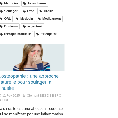
Machoire
Acouphenes
Soulager
Otite
Oreille
ORL
Medecin
Medicament
Douleurs
argenteuil
therapie manuelle
osteopathe
L’ostéopathie : une approche
aturelle pour soulager la
inusite
11 Fév 2025
Clément BES DE BERC
ORL
a sinusite est une affection fréquente
ui se manifeste par une inflammation