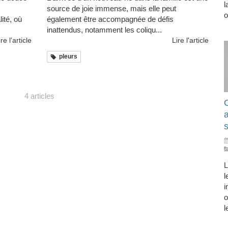
l
source de joie immense, mais elle peut
o
ité, où
également être accompagnée de défis
inattendus, notamment les coliqu...
ire l'article
Lire l'article
pleurs
4 articles
O
s
L
l
i
o
l