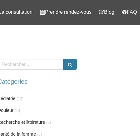
La consultation
Prendre rendez-vous
Blog
FAQ
echercher
Catégories
édiatrie
(12)
ouleur
(14)
echerche et littérature
(6)
anté de la femme
(6)