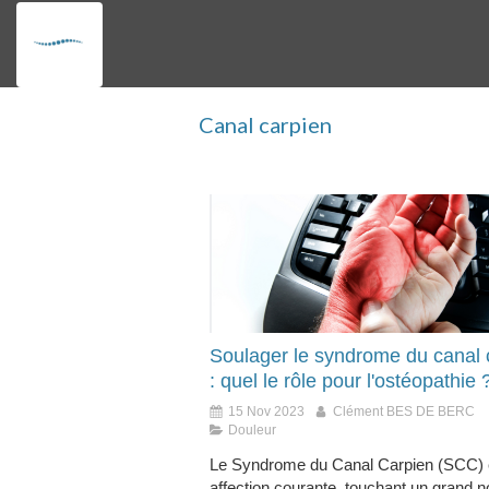
Canal carpien
Soulager le syndrome du canal 
: quel le rôle pour l'ostéopathie 
15 Nov 2023
Clément BES DE BERC
Douleur
Le Syndrome du Canal Carpien (SCC) 
affection courante, touchant un grand 