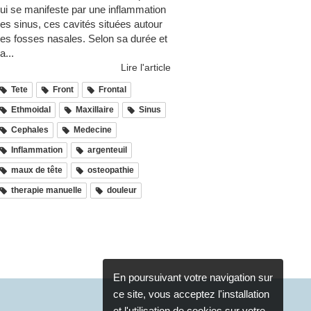
ui se manifeste par une inflammation
es sinus, ces cavités situées autour
es fosses nasales. Selon sa durée et
a...
Lire l'article
Tete
Front
Frontal
Ethmoidal
Maxillaire
Sinus
Cephales
Medecine
Inflammation
argenteuil
maux de tête
osteopathie
therapie manuelle
douleur
En poursuivant votre navigation sur
ce site, vous acceptez l'installation
et l'utilisation de cookies sur votre