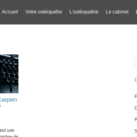
Accueil
Votre ostéopathe
L'ostéopathie
Le cabinet
R
P
carpien
?
D
R
est une
S
nombre de