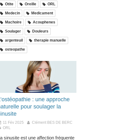
Otite
Oreille
ORL
Medecin
Medicament
Machoire
Acouphenes
Soulager
Douleurs
argenteuil
therapie manuelle
osteopathe
L’ostéopathie : une approche
aturelle pour soulager la
inusite
11 Fév 2025
Clément BES DE BERC
ORL
a sinusite est une affection fréquente