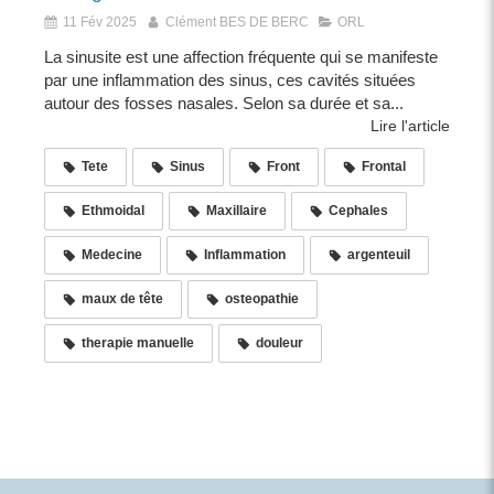
11 Fév 2025
Clément BES DE BERC
ORL
La sinusite est une affection fréquente qui se manifeste
par une inflammation des sinus, ces cavités situées
autour des fosses nasales. Selon sa durée et sa...
Lire l'article
Tete
Sinus
Front
Frontal
Ethmoidal
Maxillaire
Cephales
Medecine
Inflammation
argenteuil
maux de tête
osteopathie
therapie manuelle
douleur