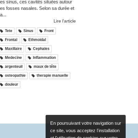
es sinus, ces cavités situées autour
es fosses nasales. Selon sa durée et
a...
Lire l'article
Tete
Sinus
Front
Frontal
Ethmoidal
Maxillaire
Cephales
Medecine
Inflammation
argenteuil
maux de tête
osteopathie
therapie manuelle
douleur
En poursuivant votre navigation sur
ce site, vous acceptez l'installation
et l'utilisation de cookies sur votre