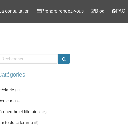
La consultation
Prendre rendez-vous
Blog
FAQ
echercher
Catégories
édiatrie
(12)
ouleur
(14)
echerche et littérature
(6)
anté de la femme
(6)