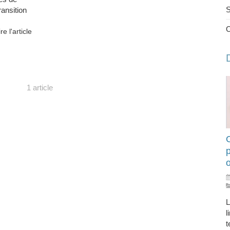
S
ansition
ire l'article
1 article
O
L
l
t