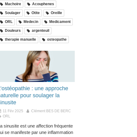
Machoire
Acouphenes
Soulager
Otite
Oreille
ORL
Medecin
Medicament
Douleurs
argenteuil
therapie manuelle
osteopathe
L’ostéopathie : une approche
aturelle pour soulager la
inusite
11 Fév 2025
Clément BES DE BERC
ORL
a sinusite est une affection fréquente
ui se manifeste par une inflammation