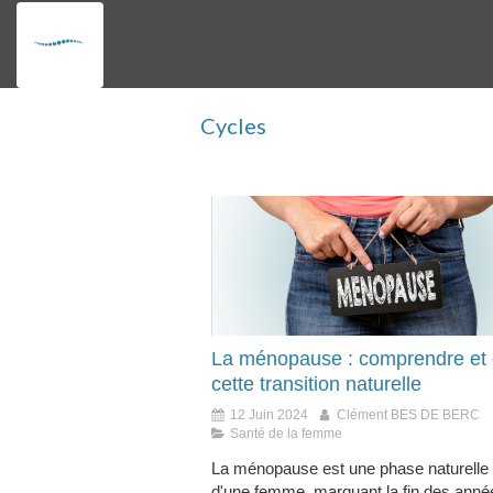
Cycles
La ménopause : comprendre et 
cette transition naturelle
12 Juin 2024
Clément BES DE BERC
Santé de la femme
La ménopause est une phase naturelle 
d'une femme, marquant la fin des anné