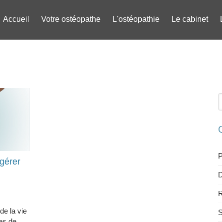
Accueil
Votre ostéopathe
L'ostéopathie
Le cabinet
R
P
gérer
D
R
de la vie
S
es de