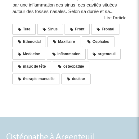
par une inflammation des sinus, ces cavités situées
autour des fosses nasales. Selon sa durée et sa...
Lire l'article
Tete
Sinus
Front
Frontal
Ethmoidal
Maxillaire
Cephales
Medecine
Inflammation
argenteuil
maux de tête
osteopathie
therapie manuelle
douleur
Ostéopathe à Argenteuil