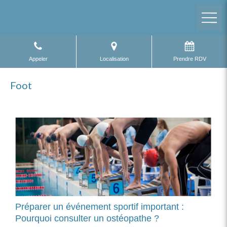
Appeler
Localisation
Prendre RDV
Foot
Préparer un événement sportif important :
Pourquoi consulter un ostéopathe ?