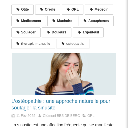
Otite
Oreille
ORL
Medecin
Medicament
Machoire
Acouphenes
Soulager
Douleurs
argenteuil
therapie manuelle
osteopathe
L’ostéopathie : une approche naturelle pour
soulager la sinusite
11 Fév 2025
Clément BES DE BERC
ORL
La sinusite est une affection fréquente qui se manifeste