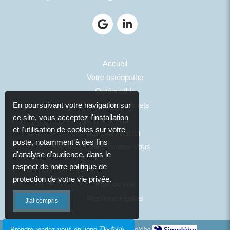
Accueil
Votre ostéopathe
Ostéopathie
Photos des cabinets
En poursuivant votre navigation sur
ce site, vous acceptez l'installation
Tarifs
et l'utilisation de cookies sur votre
La consultation
poste, notamment à des fins
Prendre rendez-vous
d'analyse d'audience, dans le
respect de notre politique de
protection de votre vie privée.
Plan du site
Mentions légales
J'ai compris
Création et référencement du site par Simplébo
Prendre rendez-vous en ligne