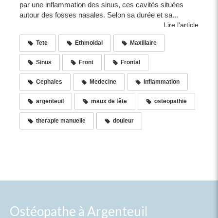
par une inflammation des sinus, ces cavités situées
autour des fosses nasales. Selon sa durée et sa...
Lire l'article
Tete
Ethmoidal
Maxillaire
Sinus
Front
Frontal
Cephales
Medecine
Inflammation
argenteuil
maux de tête
osteopathie
therapie manuelle
douleur
Ostéopathe à Argenteuil