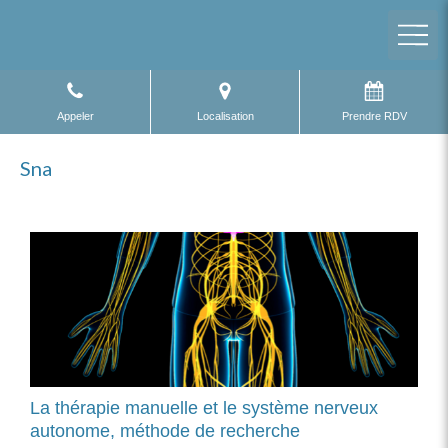
Appeler
Localisation
Prendre RDV
Sna
La thérapie manuelle et le système nerveux
autonome, méthode de recherche