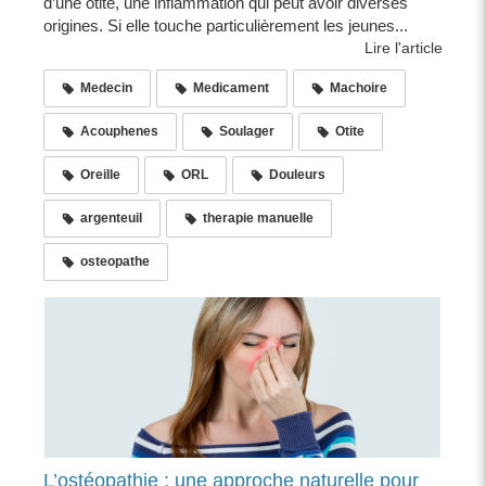
d’une otite, une inflammation qui peut avoir diverses
origines. Si elle touche particulièrement les jeunes...
Lire l'article
Medecin
Medicament
Machoire
Acouphenes
Soulager
Otite
Oreille
ORL
Douleurs
argenteuil
therapie manuelle
osteopathe
L’ostéopathie : une approche naturelle pour