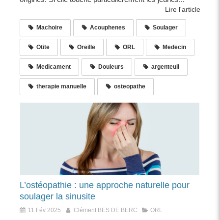
Lire l'article
Machoire
Acouphenes
Soulager
Otite
Oreille
ORL
Medecin
Medicament
Douleurs
argenteuil
therapie manuelle
osteopathe
L’ostéopathie : une approche naturelle pour
soulager la sinusite
11 Fév 2025
Clément BES DE BERC
ORL