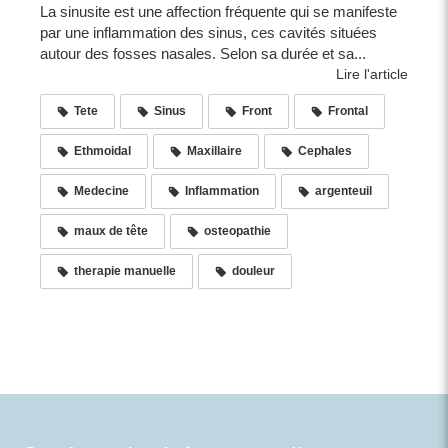
La sinusite est une affection fréquente qui se manifeste
par une inflammation des sinus, ces cavités situées
autour des fosses nasales. Selon sa durée et sa...
Lire l'article
Tete
Sinus
Front
Frontal
Ethmoidal
Maxillaire
Cephales
Medecine
Inflammation
argenteuil
maux de tête
osteopathie
therapie manuelle
douleur