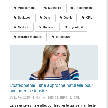
Medicament
Machoire
Acouphenes
Soulager
Otite
Oreille
ORL
Medecin
Douleurs
argenteuil
therapie manuelle
osteopathe
L’ostéopathie : une approche naturelle pour
soulager la sinusite
11 Fév 2025
Clément BES DE BERC
ORL
La sinusite est une affection fréquente qui se manifeste