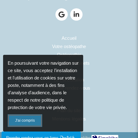
Accueil
Votre ostéopathe
Ostéopathie
Photos des cabinets
En poursuivant votre navigation sur
ce site, vous acceptez l'installation
Tarifs
et l'utilisation de cookies sur votre
La consultation
poste, notamment à des fins
Prendre rendez-vous
d'analyse d'audience, dans le
respect de notre politique de
protection de votre vie privée.
Plan du site
Mentions légales
J'ai compris
Création et référencement du site par Simplébo
Prendre rendez-vous en ligne