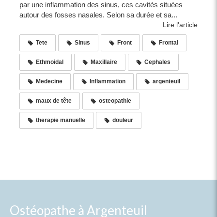
par une inflammation des sinus, ces cavités situées
autour des fosses nasales. Selon sa durée et sa...
Lire l'article
Tete
Sinus
Front
Frontal
Ethmoidal
Maxillaire
Cephales
Medecine
Inflammation
argenteuil
maux de tête
osteopathie
therapie manuelle
douleur
Ostéopathe à Argenteuil