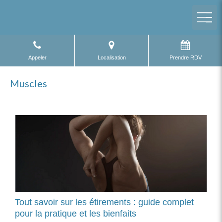
Appeler
Localisation
Prendre RDV
Muscles
Tout savoir sur les étirements : guide complet
pour la pratique et les bienfaits