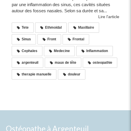
par une inflammation des sinus, ces cavités situées
autour des fosses nasales. Selon sa durée et sa...
Lire l'article
Tete
Ethmoidal
Maxillaire
Sinus
Front
Frontal
Cephales
Medecine
Inflammation
argenteuil
maux de tête
osteopathie
therapie manuelle
douleur
Ostéopathe à Argenteuil