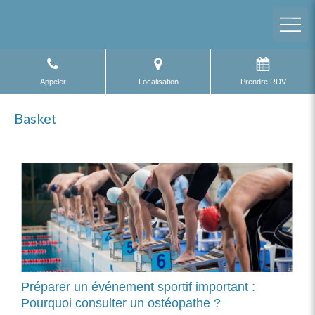
Appeler
Localisation
Prendre RDV
Basket
Préparer un événement sportif important :
Pourquoi consulter un ostéopathe ?