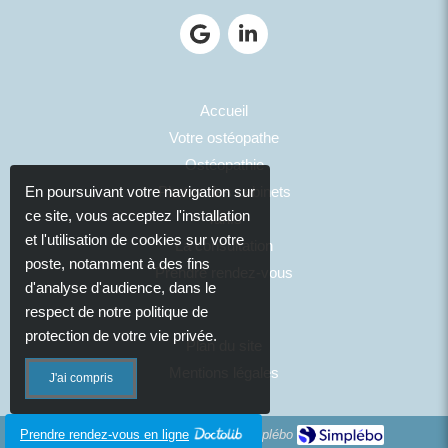
Accueil
Votre ostéopathe
Ostéopathie
Photos des cabinets
En poursuivant votre navigation sur
ce site, vous acceptez l'installation
Tarifs
et l'utilisation de cookies sur votre
La consultation
poste, notamment à des fins
Prendre rendez-vous
d'analyse d'audience, dans le
respect de notre politique de
protection de votre vie privée.
Plan du site
Mentions légales
J'ai compris
Création et référencement du site par Simplébo
Prendre rendez-vous en ligne