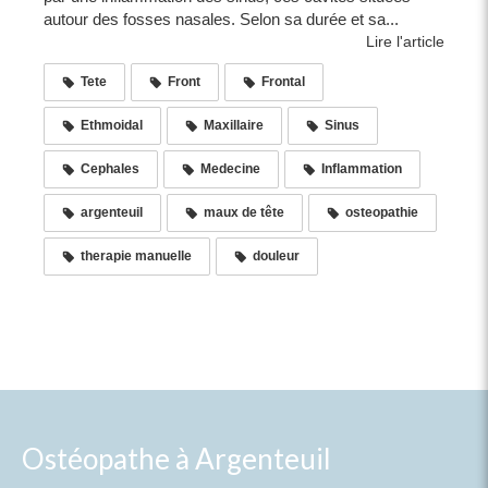
autour des fosses nasales. Selon sa durée et sa...
Lire l'article
Tete
Front
Frontal
Ethmoidal
Maxillaire
Sinus
Cephales
Medecine
Inflammation
argenteuil
maux de tête
osteopathie
therapie manuelle
douleur
Ostéopathe à Argenteuil