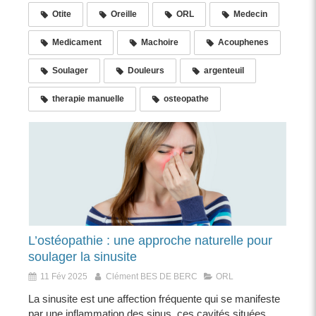
Otite
Oreille
ORL
Medecin
Medicament
Machoire
Acouphenes
Soulager
Douleurs
argenteuil
therapie manuelle
osteopathe
L’ostéopathie : une approche naturelle pour
soulager la sinusite
11 Fév 2025
Clément BES DE BERC
ORL
La sinusite est une affection fréquente qui se manifeste
par une inflammation des sinus, ces cavités situées