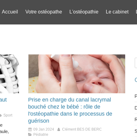
Accueil
Votre ostéopathe
L'ostéopathie
Le cabinet
R
P
aut
Prise en charge du canal lacrymal
bouché chez le bébé : rôle de
D
l'ostéopathie dans le processus de
Sport
R
guérison
re
09 Jan 2024
Clément BES DE BERC
S
aule,
Pédiatrie