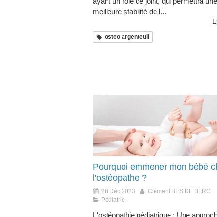
ayant un rôle de joint, qui permettra une
meilleure stabilité de l...
L
osteo argenteuil
Pourquoi emmener mon bébé c
l'ostéopathe ?
28 Déc 2023
Clément BES DE BERC
Pédiatrie
L'ostéopathie pédiatrique : Une approc