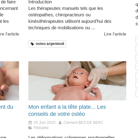
 de faire
Introduction
q
oncernant
Les thérapeutes manuels tels que les
d
le
ostéopathes, chiropracteurs ou
d
t les
kinésithérapeutes utilisent aujourd’hui des
s
techniques de mobilisations ou ...
ire l'article
Lire l'article
osteo argenteuil
ent du
Mon enfant a la tête plate... Les
conseils de votre ostéo
26 Juin 2023
Clément BES DE BERC
Pédiatrie
une
Les déformations crâniennes positionnelles,