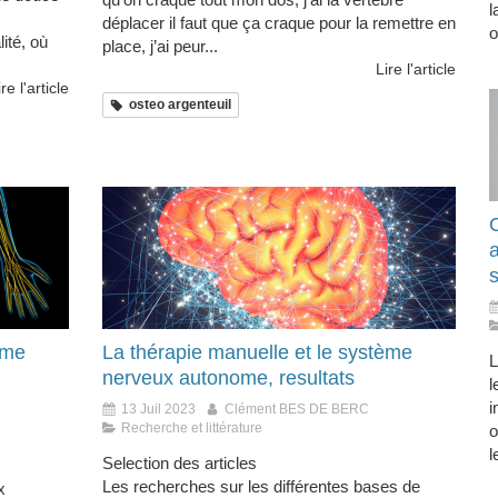
l
déplacer il faut que ça craque pour la remettre en
o
ité, où
place, j’ai peur...
Lire l'article
ire l'article
osteo argenteuil
O
s
ème
La thérapie manuelle et le système
L
nerveux autonome, resultats
l
i
13 Juil 2023
Clément BES DE BERC
Recherche et littérature
o
l
Selection des articles
Les recherches sur les différentes bases de
x