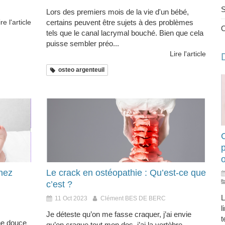
S
Lors des premiers mois de la vie d'un bébé,
ire l'article
certains peuvent être sujets à des problèmes
tels que le canal lacrymal bouché. Bien que cela
puisse sembler préo...
Lire l'article
osteo argenteuil
O
hez
Le crack en ostéopathie : Qu’est-ce que
c’est ?
L
11 Oct 2023
Clément BES DE BERC
l
Je déteste qu’on me fasse craquer, j’ai envie
t
he douce
qu’on craque tout mon dos, j’ai la vertèbre