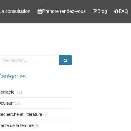
La consultation
Prendre rendez-vous
Blog
FAQ
echercher
Catégories
édiatrie
(12)
ouleur
(14)
echerche et littérature
(6)
anté de la femme
(6)