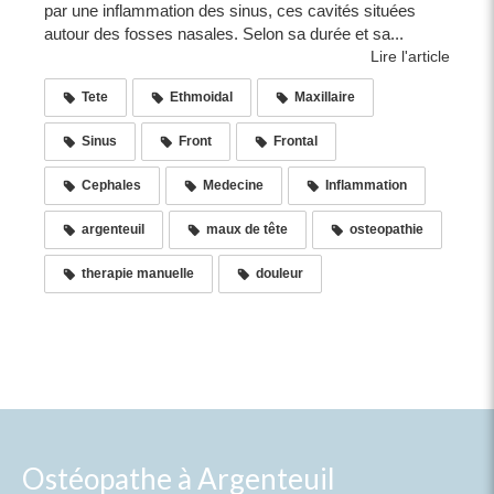
par une inflammation des sinus, ces cavités situées
autour des fosses nasales. Selon sa durée et sa...
Lire l'article
Tete
Ethmoidal
Maxillaire
Sinus
Front
Frontal
Cephales
Medecine
Inflammation
argenteuil
maux de tête
osteopathie
therapie manuelle
douleur
Ostéopathe à Argenteuil