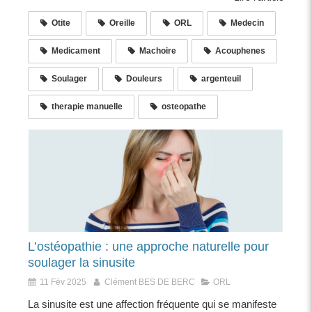
Otite
Oreille
ORL
Medecin
Medicament
Machoire
Acouphenes
Soulager
Douleurs
argenteuil
therapie manuelle
osteopathe
L’ostéopathie : une approche naturelle pour
soulager la sinusite
11 Fév 2025
Clément BES DE BERC
ORL
La sinusite est une affection fréquente qui se manifeste