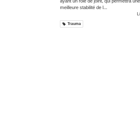
ayant un rôle de joint, qui permettra une
meilleure stabilité de l...
L
Trauma