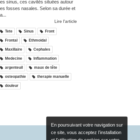
es sinus, ces cavités situées autour
es fosses nasales. Selon sa durée et
a...
Lire l'article
Tete
Sinus
Front
Frontal
Ethmoidal
Maxillaire
Cephales
Medecine
Inflammation
argenteuil
maux de tête
osteopathie
therapie manuelle
douleur
En poursuivant votre navigation sur
ce site, vous acceptez l'installation
et l'utilisation de cookies sur votre