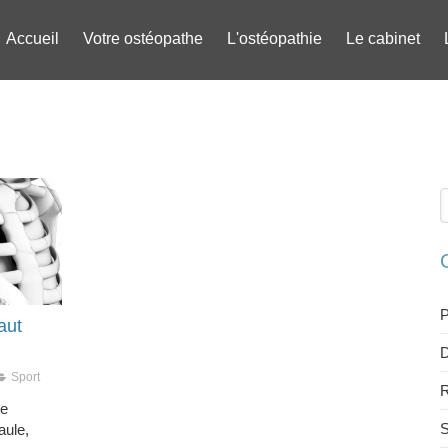
Accueil
Votre ostéopathe
L'ostéopathie
Le cabinet
R
P
aut
D
Sport
R
re
S
aule,