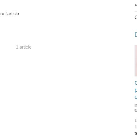
S
ire l'article
1 article
O
L
l
t