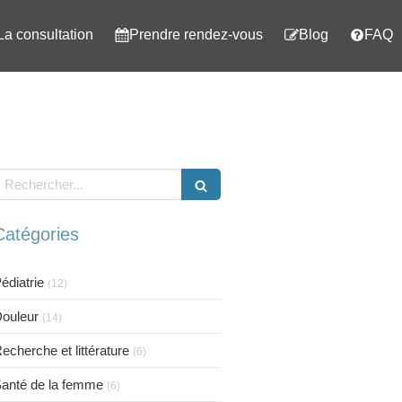
La consultation
Prendre rendez-vous
Blog
FAQ
echercher
Catégories
édiatrie
(12)
ouleur
(14)
echerche et littérature
(6)
anté de la femme
(6)