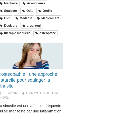
Machoire
Acouphenes
Soulager
Otite
Oreille
ORL
Medecin
Medicament
Douleurs
argenteuil
therapie manuelle
osteopathe
L’ostéopathie : une approche
aturelle pour soulager la
inusite
11 Fév 2025
Clément BES DE BERC
ORL
a sinusite est une affection fréquente
ui se manifeste par une inflammation