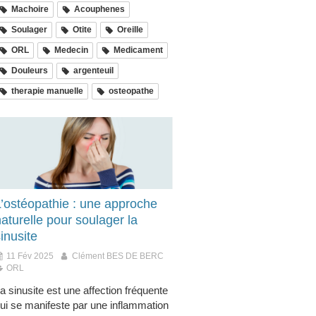
Machoire
Acouphenes
Soulager
Otite
Oreille
ORL
Medecin
Medicament
Douleurs
argenteuil
therapie manuelle
osteopathe
L’ostéopathie : une approche
aturelle pour soulager la
inusite
11 Fév 2025
Clément BES DE BERC
ORL
a sinusite est une affection fréquente
ui se manifeste par une inflammation