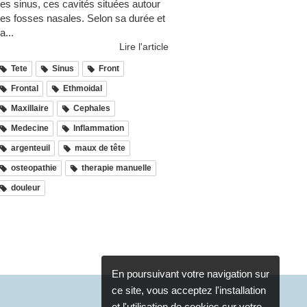
es sinus, ces cavités situées autour
es fosses nasales. Selon sa durée et
a...
Lire l'article
Tete
Sinus
Front
Frontal
Ethmoidal
Maxillaire
Cephales
Medecine
Inflammation
argenteuil
maux de tête
osteopathie
therapie manuelle
douleur
En poursuivant votre navigation sur
ce site, vous acceptez l'installation
et l'utilisation de cookies sur votre