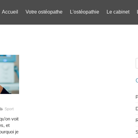
Accueil
Votre ostéopathe
L'ostéopathie
Le cabinet
R
P
D
Sport
u’on voit
R
s, et
ourquoi je
S