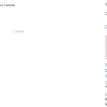
S
ire l'article
1 article
O
L
l
t