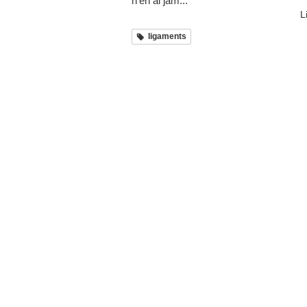
n’en ai jam...
L
ligaments