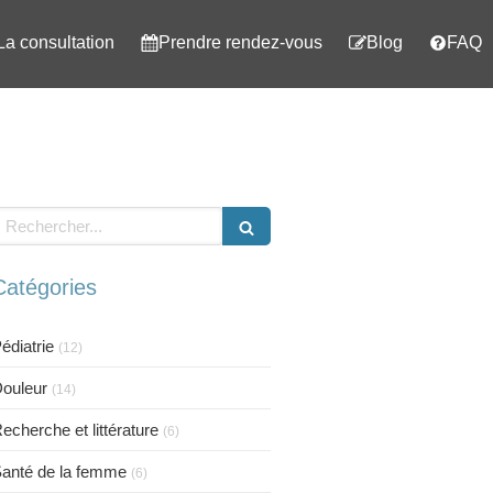
La consultation
Prendre rendez-vous
Blog
FAQ
echercher
Catégories
édiatrie
(12)
ouleur
(14)
echerche et littérature
(6)
anté de la femme
(6)